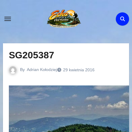
Skip
to
content
SG205387
By
Adrian Kołodziej
29 kwietnia 2016