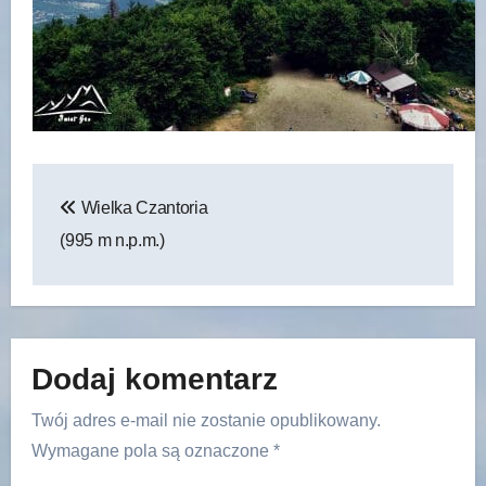
Nawigacja
Wielka Czantoria
wpisu
(995 m n.p.m.)
Dodaj komentarz
Twój adres e-mail nie zostanie opublikowany.
Wymagane pola są oznaczone
*