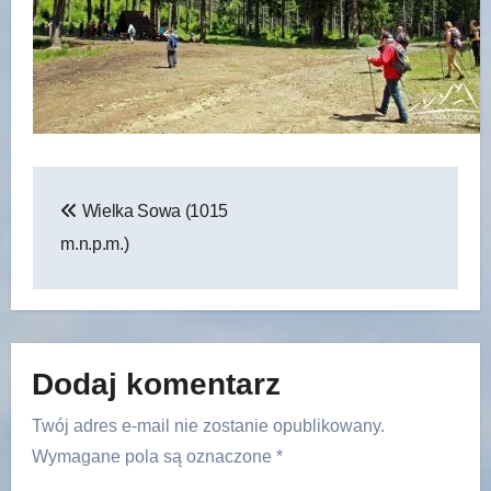
Nawigacja
Wielka Sowa (1015
wpisu
m.n.p.m.)
Dodaj komentarz
Twój adres e-mail nie zostanie opublikowany.
Wymagane pola są oznaczone
*