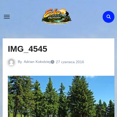
Skip
to
content
IMG_4545
By
Adrian Kołodziej
27 czerwca 2016