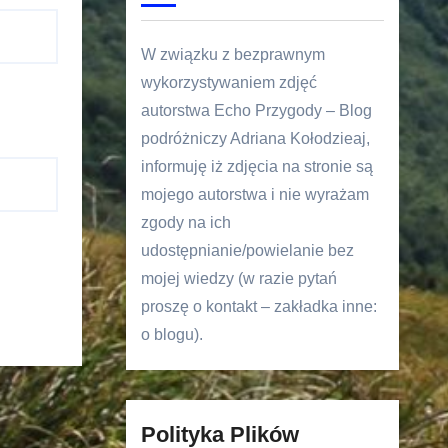
W związku z bezprawnym
wykorzystywaniem zdjęć
autorstwa Echo Przygody – Blog
podróżniczy Adriana Kołodzieaj,
informuję iż zdjęcia na stronie są
mojego autorstwa i nie wyrażam
zgody na ich
udostępnianie/powielanie bez
mojej wiedzy (w razie pytań
proszę o kontakt – zakładka inne:
o blogu).
Polityka Plików