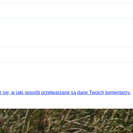
 się, w jaki sposób przetwarzane są dane Twoich komentarzy.