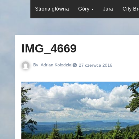
Strona główna
Góry
Jura
City B
IMG_4669
By
Adrian Kołodziej
27 czerwca 2016