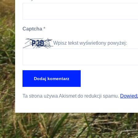
Captcha
*
Wpisz tekst wyświetlony powyżej:
Ta strona używa Akismet do redukcji spamu.
Dowiedz