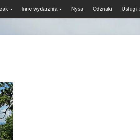
reak
Inne wydarznia
Nysa
Odznaki
Usługi 