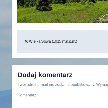
Nawigacja
Wielka Sowa (1015 m.n.p.m.)
wpisu
Dodaj komentarz
Twój adres e-mail nie zostanie opublikowany.
Wymag
Komentarz
*