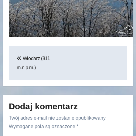
Nawigacja
Włodarz (811
wpisu
m.n.p.m.)
Dodaj komentarz
Twój adres e-mail nie zostanie opublikowany.
Wymagane pola są oznaczone
*