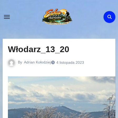
Skip
to
content
Włodarz_13_20
By
Adrian Kołodziej
4 listopada 2023