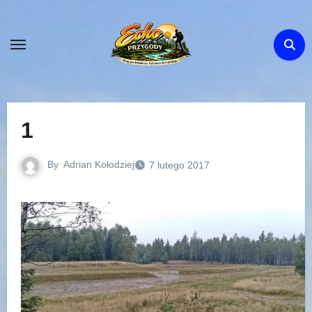
Skip
to
content
1
By
Adrian Kołodziej
7 lutego 2017