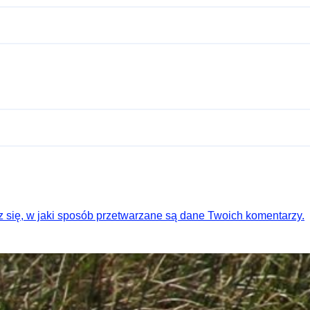
 się, w jaki sposób przetwarzane są dane Twoich komentarzy.