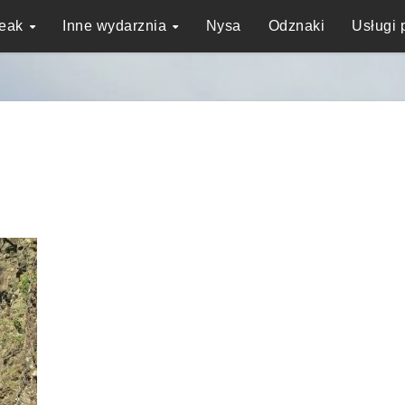
reak
Inne wydarznia
Nysa
Odznaki
Usługi 