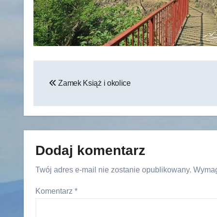
Nawigacja
Zamek Książ i okolice
wpisu
Dodaj komentarz
Twój adres e-mail nie zostanie opublikowany.
Wymag
Komentarz
*