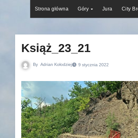
Strona główna
Góry
Jura
City B
Książ_23_21
By
Adrian Kołodziej
9 stycznia 2022