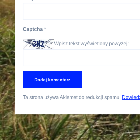
Captcha
*
Wpisz tekst wyświetlony powyżej:
Ta strona używa Akismet do redukcji spamu.
Dowiedz