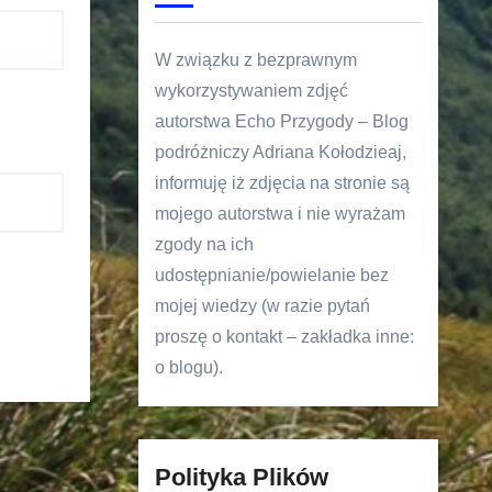
W związku z bezprawnym
wykorzystywaniem zdjęć
autorstwa Echo Przygody – Blog
podróżniczy Adriana Kołodzieaj,
informuję iż zdjęcia na stronie są
mojego autorstwa i nie wyrażam
zgody na ich
udostępnianie/powielanie bez
mojej wiedzy (w razie pytań
proszę o kontakt – zakładka inne:
o blogu).
Polityka Plików