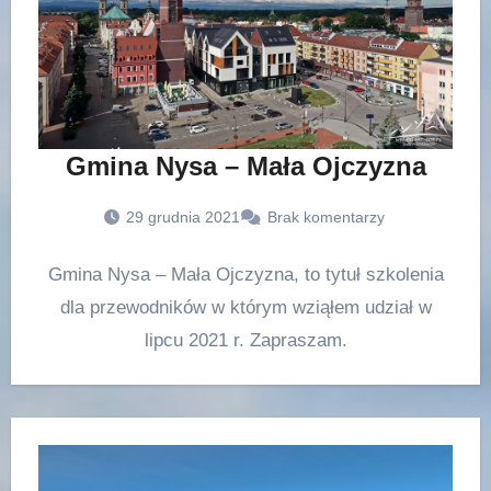
Gmina Nysa – Mała Ojczyzna
29 grudnia 2021
Brak komentarzy
Gmina Nysa – Mała Ojczyzna, to tytuł szkolenia
dla przewodników w którym wziąłem udział w
lipcu 2021 r. Zapraszam.