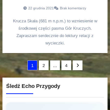
22 grudnia 2021
Brak komentarzy
Krucza Skała (681 m n.p.m.) to wzniesienie w
środkowej części pasma Gór Kruczych.
Zapraszam serdecznie do lektury relacji z
wycieczki.
Stronicowanie
1
2
…
4
wpisów
Śledź Echo Przygody