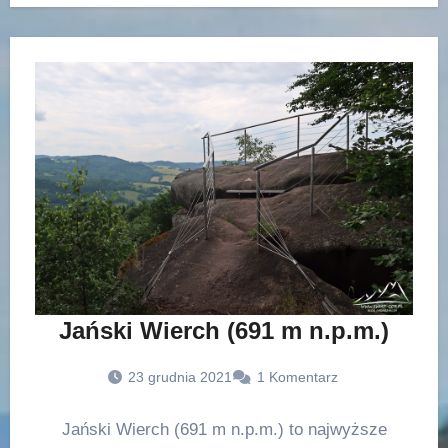
Jański Wierch (691 m n.p.m.)
23 grudnia 2021
1 Komentarz
Jański Wierch (691 m n.p.m.) to najwyższe