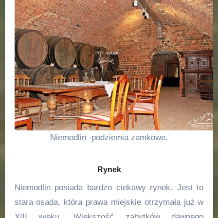
Niemodlin -podziemia zamkowe.
Rynek
Niemodlin posiada bardzo ciekawy rynek. Jest to
stara osada, która prawa miejskie otrzymała już w
XIII wieku. Większość zabytków dawnego