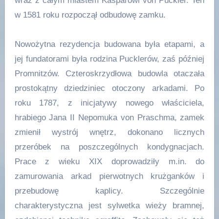
wraz z całym miastem Kasparowi von Pückler. Ten
w 1581 roku rozpoczął odbudowę zamku.
Nowożytna rezydencja budowana była etapami, a
jej fundatorami była rodzina Pucklerów, zaś później
Promnitzów. Czteroskrzydłowa budowla otaczała
prostokątny dziedziniec otoczony arkadami. Po
roku 1787, z inicjatywy nowego właściciela,
hrabiego Jana II Nepomuka von Praschma, zamek
zmienił wystrój wnętrz, dokonano licznych
przeróbek na poszczególnych kondygnacjach.
Prace z wieku XIX doprowadziły m.in. do
zamurowania arkad pierwotnych krużganków i
przebudowę kaplicy. Szczególnie
charakterystyczna jest sylwetka wieży bramnej,