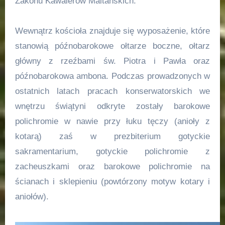
Zakonu Kawalerów Maltańskich.
Wewnątrz kościoła znajduje się wyposażenie, które
stanowią późnobarokowe ołtarze boczne, ołtarz
główny z rzeźbami św. Piotra i Pawła oraz
późnobarokowa ambona. Podczas prowadzonych w
ostatnich latach pracach konserwatorskich we
wnętrzu świątyni odkryte zostały barokowe
polichromie w nawie przy łuku tęczy (anioły z
kotarą) zaś w prezbiterium gotyckie
sakramentarium, gotyckie polichromie z
zacheuszkami oraz barokowe polichromie na
ścianach i sklepieniu (powtórzony motyw kotary i
aniołów).