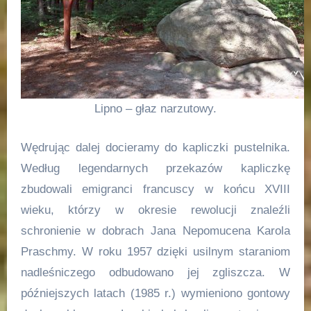
Lipno – głaz narzutowy.
Wędrując dalej docieramy do kapliczki pustelnika.
Według legendarnych przekazów kapliczkę
zbudowali emigranci francuscy w końcu XVIII
wieku, którzy w okresie rewolucji znaleźli
schronienie w dobrach Jana Nepomucena Karola
Praschmy. W roku 1957 dzięki usilnym staraniom
nadleśniczego odbudowano jej zgliszcza. W
późniejszych latach (1985 r.) wymieniono gontowy