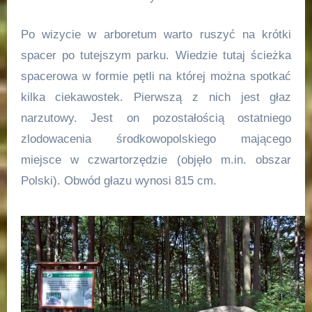
Po wizycie w arboretum warto ruszyć na krótki
spacer po tutejszym parku. Wiedzie tutaj ścieżka
spacerowa w formie pętli na której można spotkać
kilka ciekawostek. Pierwszą z nich jest głaz
narzutowy. Jest on pozostałością ostatniego
zlodowacenia środkowopolskiego mającego
miejsce w czwartorzędzie (objęło m.in. obszar
Polski). Obwód głazu wynosi 815 cm.