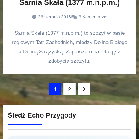
Sarnia Skała (1377 m.n.p.m.)
26 sierpnia 2013
3 Komentarze
Sarnia Skała (1377 m.n.p.m.) to szczyt w pasie
reglowym Tatr Zachodnich, między Doliną Białego
a Doliną Strążyską. Zapraszam na relację z
zdobycia szczytu.
Stronicowanie
1
2
wpisów
Śledź Echo Przygody