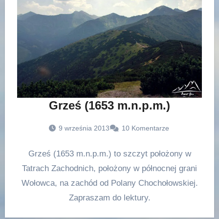
Grześ (1653 m.n.p.m.)
9 września 2013
10 Komentarze
Grześ (1653 m.n.p.m.) to szczyt położony w
Tatrach Zachodnich, położony w północnej grani
Wołowca, na zachód od Polany Chochołowskiej.
Zapraszam do lektury.