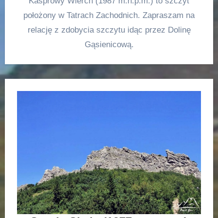
Kasprowy Wierch (1987 m.n.p.m.) to szczyt
położony w Tatrach Zachodnich. Zapraszam na
relację z zdobycia szczytu idąc przez Dolinę
Gąsienicową.