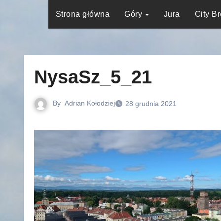
Strona główna
Góry
Jura
City B
NysaSz_5_21
By
Adrian Kołodziej
28 grudnia 2021