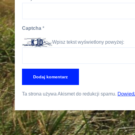
Captcha
*
Wpisz tekst wyświetlony powyżej:
Ta strona używa Akismet do redukcji spamu.
Dowiedz