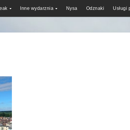
reak
Inne wydarznia
Nysa
Odznaki
Usługi 