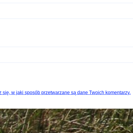
 się, w jaki sposób przetwarzane są dane Twoich komentarzy.