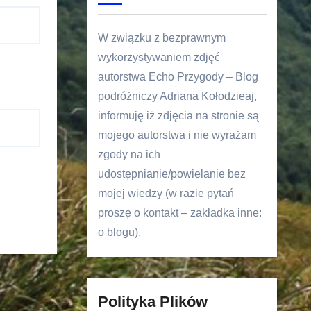
W związku z bezprawnym
wykorzystywaniem zdjęć
autorstwa Echo Przygody – Blog
podróżniczy Adriana Kołodzieaj,
informuję iż zdjęcia na stronie są
mojego autorstwa i nie wyrażam
zgody na ich
udostępnianie/powielanie bez
mojej wiedzy (w razie pytań
proszę o kontakt – zakładka inne:
o blogu).
Polityka Plików