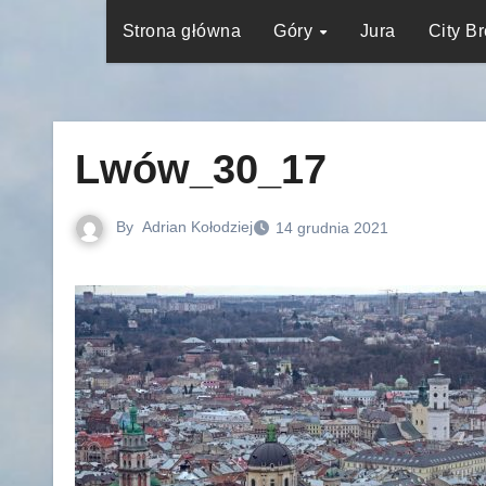
Strona główna
Góry
Jura
City B
Lwów_30_17
By
Adrian Kołodziej
14 grudnia 2021