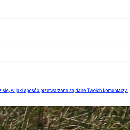
 się, w jaki sposób przetwarzane są dane Twoich komentarzy.