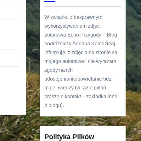
W związku z bezprawnym
wykorzystywaniem zdjęć
autorstwa Echo Przygody – Blog
podróżniczy Adriana Kołodzieaj,
informuję iż zdjęcia na stronie są
mojego autorstwa i nie wyrażam
zgody na ich
udostępnianie/powielanie bez
mojej wiedzy (w razie pytań
proszę o kontakt – zakładka inne:
o blogu).
Polityka Plików