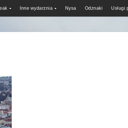
reak
Inne wydarznia
Nysa
Odznaki
Usługi 