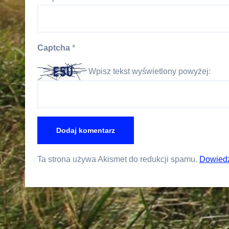
Captcha
*
Wpisz tekst wyświetlony powyżej:
Ta strona używa Akismet do redukcji spamu.
Dowiedz