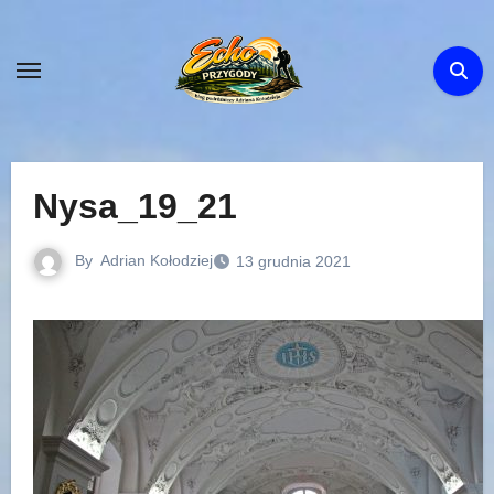
Skip
to
content
Nysa_19_21
By
Adrian Kołodziej
13 grudnia 2021