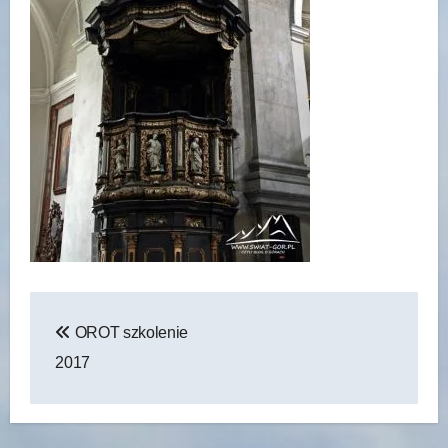
Nawigacja
OROT szkolenie
wpisu
2017