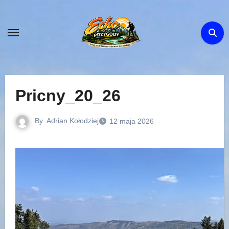
Skip
to
content
Pricny_20_26
By
Adrian Kołodziej
12 maja 2026