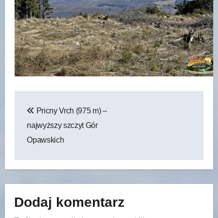
Nawigacja
Pricny Vrch (975 m) –
wpisu
najwyższy szczyt Gór
Opawskich
Dodaj komentarz