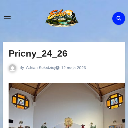
Skip
to
content
Pricny_24_26
By
Adrian Kołodziej
12 maja 2026