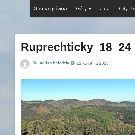
Strona główna
Góry
Jura
City B
Ruprechticky_18_24
By
Adrian Kołodziej
12 kwietnia 2026