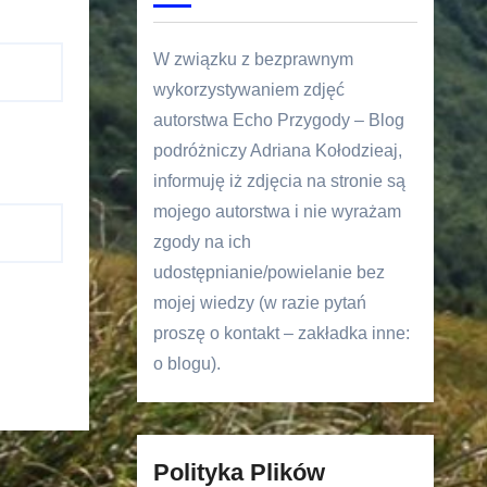
W związku z bezprawnym
wykorzystywaniem zdjęć
autorstwa Echo Przygody – Blog
podróżniczy Adriana Kołodzieaj,
informuję iż zdjęcia na stronie są
mojego autorstwa i nie wyrażam
zgody na ich
udostępnianie/powielanie bez
mojej wiedzy (w razie pytań
proszę o kontakt – zakładka inne:
o blogu).
Polityka Plików