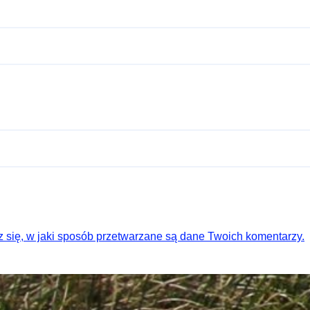
 się, w jaki sposób przetwarzane są dane Twoich komentarzy.