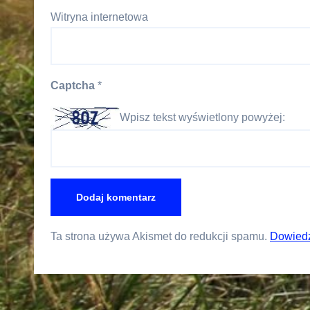
Witryna internetowa
Captcha
*
Wpisz tekst wyświetlony powyżej:
Ta strona używa Akismet do redukcji spamu.
Dowiedz