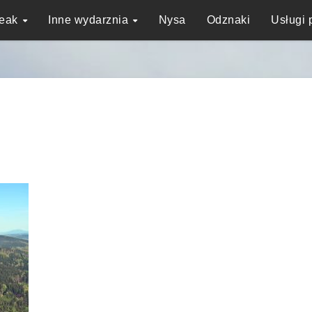
reak
Inne wydarznia
Nysa
Odznaki
Usługi 