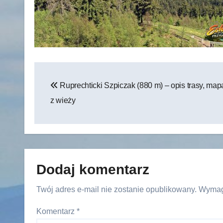
Nawigacja
Ruprechticki Szpiczak (880 m) – opis trasy, mapa
wpisu
z wieży
Dodaj komentarz
Twój adres e-mail nie zostanie opublikowany.
Wymag
Komentarz
*