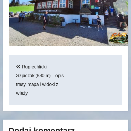
Nawigacja
Ruprechticki
wpisu
Szpiczak (880 m) – opis
trasy, mapa i widoki z
wieży
Dodaj komentarz