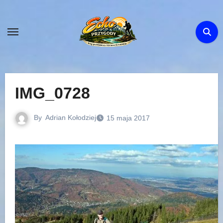
Skip
to
content
IMG_0728
By
Adrian Kołodziej
15 maja 2017