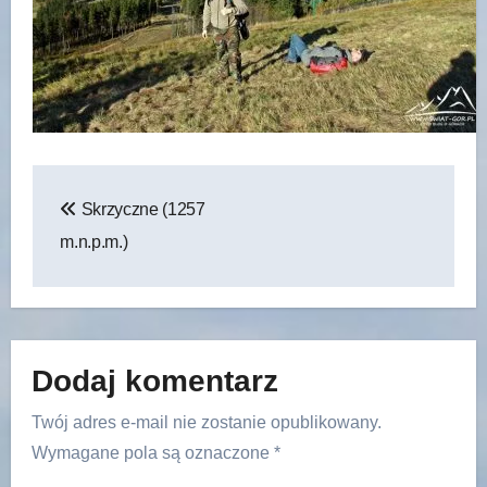
Nawigacja
Skrzyczne (1257
wpisu
m.n.p.m.)
Dodaj komentarz
Twój adres e-mail nie zostanie opublikowany.
Wymagane pola są oznaczone
*