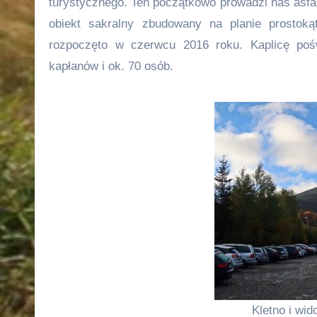
turystycznego. Ten początkowo prowadzi nas asfa
obiekt sakralny zbudowany na planie prostoką
rozpoczęto w czerwcu 2016 roku. Kaplicę poś
kapłanów i ok. 70 osób.
Kletno i wi