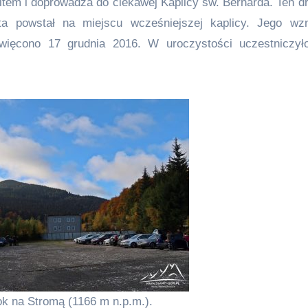
ltem i doprowadza do ciekawej Kaplicy św. Bernarda. Ten d
ta powstał na miejscu wcześniejszej kaplicy. Jego wz
więcono 17 grudnia 2016. W uroczystości uczestniczy
dok na Stromą (1166 m n.p.m.).