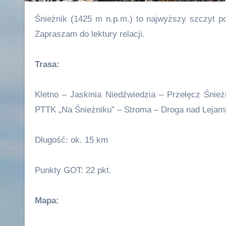
Śnieżnik (1425 m n.p.m.) to najwyższy szczyt polskich Sudetów Wschodnich i zarazem całego Masywu Śnieżnika.
Zapraszam do lektury relacji.
Trasa:
Kletno – Jaskinia Niedźwiedzia – Przełęcz Śnie
PTTK „Na Śnieżniku” – Stroma – Droga nad Lejami
Długość: ok. 15 km
Punkty GOT: 22 pkt.
Mapa: