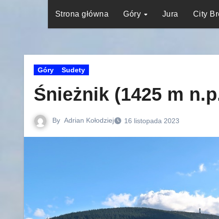
Strona główna
Góry
Jura
City B
Góry
Sudety
Śnieżnik (1425 m n.p
By
Adrian Kołodziej
16 listopada 2023