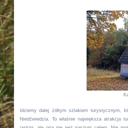
Ka
Idziemy dalej żółtym szlakiem turystycznym, kt
Niedźwiedzia. To właśnie największa atrakcja 
jaskini, ale ona nie jest naszym celem. Nie m