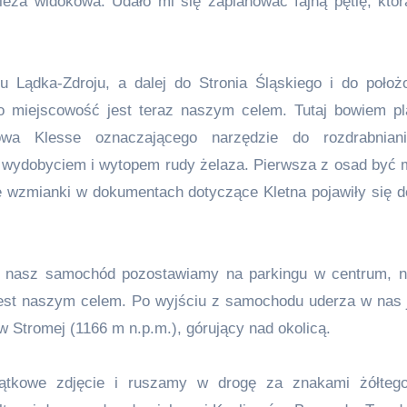
ża widokowa. Udało mi się zaplanować fajną pętlę, któr
Lądka-Zdroju, a dalej do Stronia Śląskiego i do poło
a to miejscowość jest teraz naszym celem. Tutaj bowiem p
wa Klesse oznaczającego narzędzie do rozdrabniani
z wydobyciem i wytopem rudy żelaza. Pierwsza z osad być 
ne wzmianki w dokumentach dotyczące Kletna pojawiły się d
a nasz samochód pozostawiamy na parkingu w centrum, n
est naszym celem. Po wyjściu z samochodu uderza w nas 
 Stromej (1166 m n.p.m.), górujący nad okolicą.
iątkowe zdjęcie i ruszamy w drogę za znakami żółteg