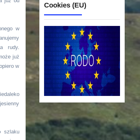
a już od
Cookies (EU)
żonego w
lanujemy
a rudy.
może już
opiero w
iedaleko
jesienny
o szlaku