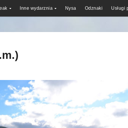
reak
Inne wydarznia
Nysa
Odznaki
Usługi 
.m.)