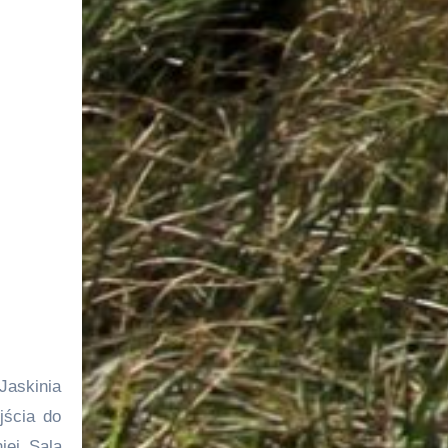
Jaskinia
jścia do
iej Salą