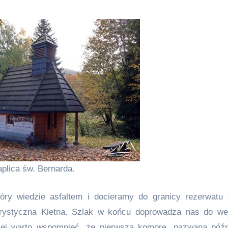
plica św. Bernarda.
óry wiedzie asfaltem i docieramy do granicy rezerwatu 
turystyczna Kletna. Szlak w końcu doprowadza nas do we
niej warto wspomnieć, że pierwszą komorę, nazwaną późn