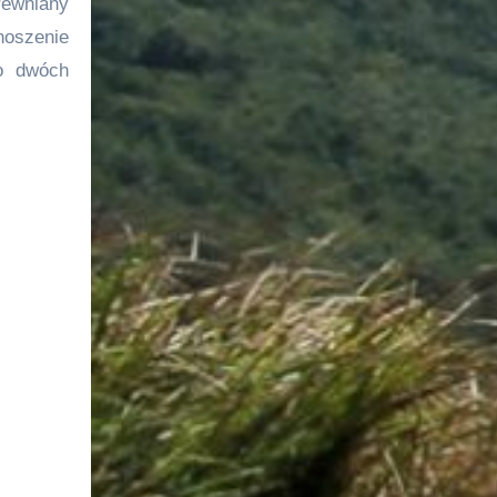
rewniany
noszenie
ło dwóch