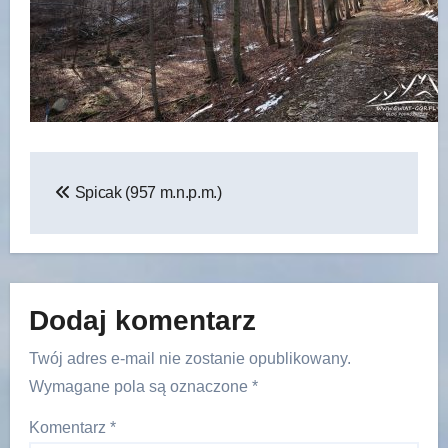
Nawigacja
Spicak (957 m.n.p.m.)
wpisu
Dodaj komentarz
Twój adres e-mail nie zostanie opublikowany.
Wymagane pola są oznaczone
*
Komentarz
*