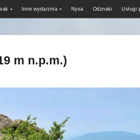
reak
Inne wydarznia
Nysa
Odznaki
Usługi 
19 m n.p.m.)