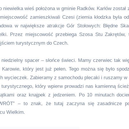
o niewielka wieś położona w gminie Radków. Karłów został 
 miejscowość zamieszkiwali Czesi (ziemia kłodzka była o
dowa w największe atrakcje Gór Stołowych: Błędne Skał
elki. Przez miejscowość przebiega Szosa Stu Zakrętów, t
ejściem turystycznym do Czech.
 niedzielny spacer – słońce świeci. Mamy czerwiec tak wi
 Karowie, który jest już pełen. Tego można się było spod
ich wycieczek. Zabieramy z samochodu plecaki i ruszamy w 
u turystycznego, który wpierw prowadzi nas kamienną ścież
iątkami oraz knajpek z jedzeniem. Po 10 minutach doci
ÓT” – to znak, że tutaj zaczyna się zasadnicze pod
cu Wielkim.