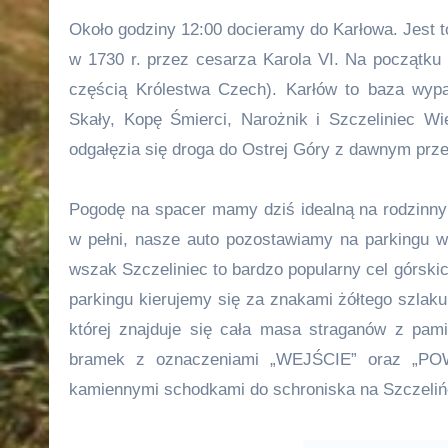
Około godziny 12:00 docieramy do Karłowa. Jest t
w 1730 r. przez cesarza Karola VI. Na początku
częścią Królestwa Czech). Karłów to baza wypa
Skały, Kopę Śmierci, Narożnik i Szczeliniec Wi
odgałęzia się droga do Ostrej Góry z dawnym prz
Pogodę na spacer mamy dziś idealną na rodzinny
w pełni, nasze auto pozostawiamy na parkingu w
wszak Szczeliniec to bardzo popularny cel górsk
parkingu kierujemy się za znakami żółtego szlak
której znajduje się cała masa straganów z pam
bramek z oznaczeniami „WEJŚCIE” oraz „POWR
kamiennymi schodkami do schroniska na Szczeliń