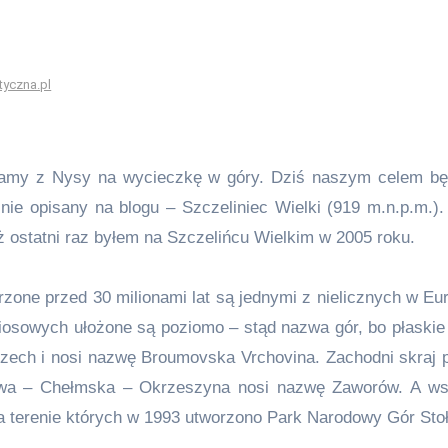
tyczna.pl
uszamy z Nysy na wycieczkę w góry. Dziś naszym celem b
nie opisany na blogu – Szczeliniec Wielki (919 m.n.p.m.).
ż ostatni raz byłem na Szczelińcu Wielkim w 2005 roku.
one przed 30 milionami lat są jednymi z nielicznych w Eur
osowych ułożone są poziomo – stąd nazwa gór, bo płaskie j
Czech i nosi nazwę Broumovska Vrchovina. Zachodni skraj
wa – Chełmska – Okrzeszyna nosi nazwę Zaworów. A ws
 terenie których w 1993 utworzono Park Narodowy Gór Sto