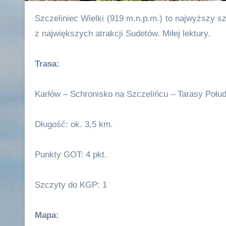
Szczeliniec Wielki (919 m.n.p.m.) to najwyższy szczyt w Górach Stołowych. Należy do Korony Gór Polski i jest jedną
z największych atrakcji Sudetów. Miłej lektury.
Trasa:
Karłów – Schronisko na Szczelińcu – Tarasy Połu
Długość: ok. 3,5 km.
Punkty GOT: 4 pkt.
Szczyty do KGP: 1
Mapa: