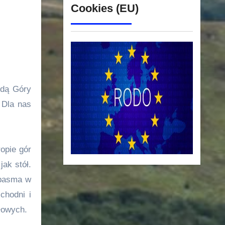
Cookies (EU)
ędą Góry
 Dla nas
opie gór
ak stół.
 pasma w
chodni i
łowych.