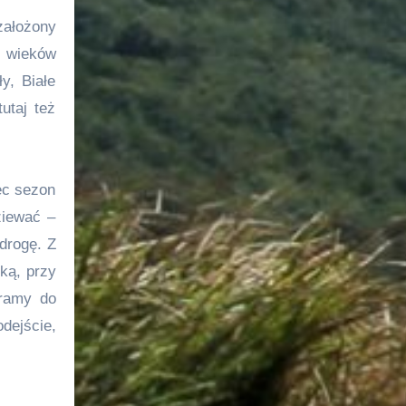
założony
d wieków
y, Białe
utaj też
ęc sezon
ziewać –
drogę. Z
ką, przy
eramy do
ejście,