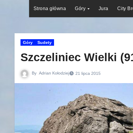
Strona główna
Góry
Jura
City B
Góry
Sudety
Szczeliniec Wielki (9
By
Adrian Kołodziej
21 lipca 2015