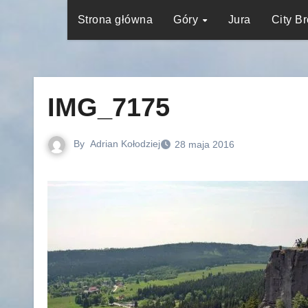
Strona główna
Góry
Jura
City B
IMG_7175
By
Adrian Kołodziej
28 maja 2016