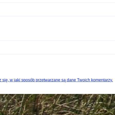
 się, w jaki sposób przetwarzane są dane Twoich komentarzy.