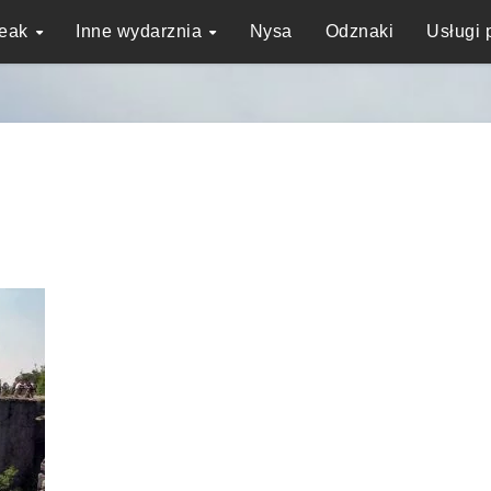
reak
Inne wydarznia
Nysa
Odznaki
Usługi 