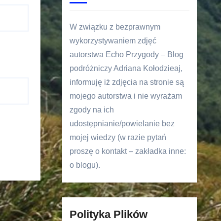
W związku z bezprawnym
wykorzystywaniem zdjęć
autorstwa Echo Przygody – Blog
podróżniczy Adriana Kołodzieaj,
informuję iż zdjęcia na stronie są
mojego autorstwa i nie wyrażam
zgody na ich
udostępnianie/powielanie bez
mojej wiedzy (w razie pytań
proszę o kontakt – zakładka inne:
o blogu).
Polityka Plików