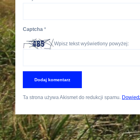
Captcha
*
Wpisz tekst wyświetlony powyżej:
Ta strona używa Akismet do redukcji spamu.
Dowiedz