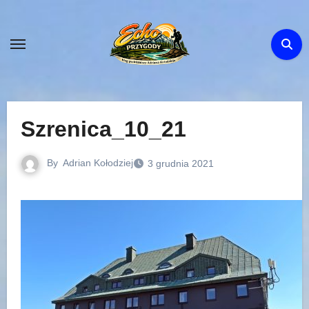
Skip
to
content
Szrenica_10_21
By
Adrian Kołodziej
3 grudnia 2021