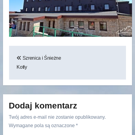
Nawigacja
Szrenica i Śnieżne
wpisu
Kotły
Dodaj komentarz
Twój adres e-mail nie zostanie opublikowany.
Wymagane pola są oznaczone
*