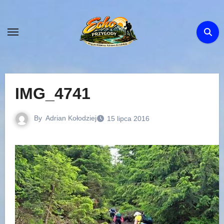
Skip
to
content
IMG_4741
By
Adrian Kołodziej
15 lipca 2016