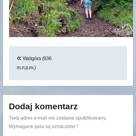
Nawigacja
Waligóra (936
wpisu
m.n.p.m.)
Dodaj komentarz
Twój adres e-mail nie zostanie opublikowany.
Wymagane pola są oznaczone
*