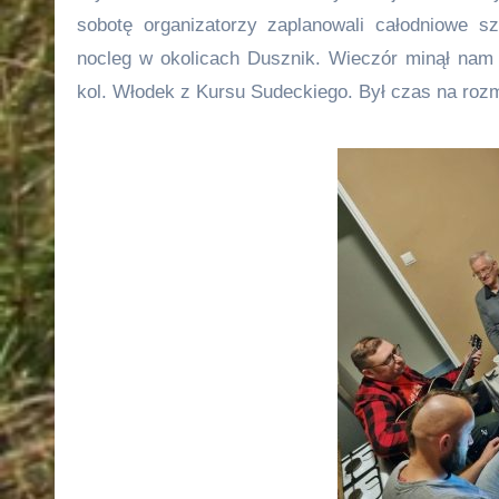
sobotę organizatorzy zaplanowali całodniowe sz
nocleg w okolicach Dusznik. Wieczór minął nam 
kol. Włodek z Kursu Sudeckiego. Był czas na roz