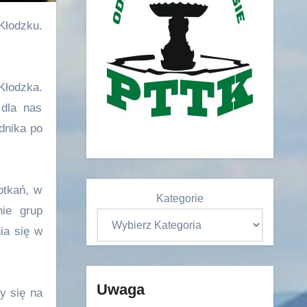
Kłodzka.
 dla nas
dnika po
otkań, w
Kategorie
ie grup
ia się w
Uwaga
y się na