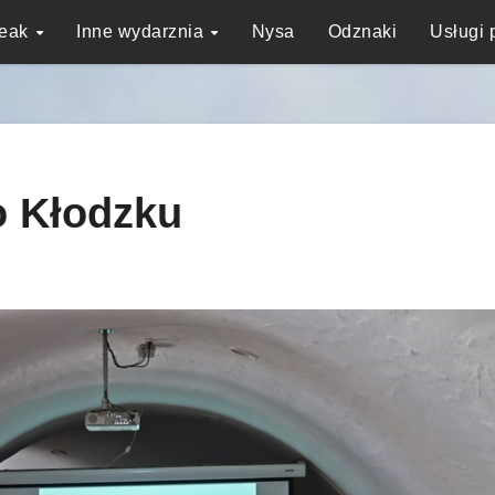
reak
Inne wydarznia
Nysa
Odznaki
Usługi 
o Kłodzku