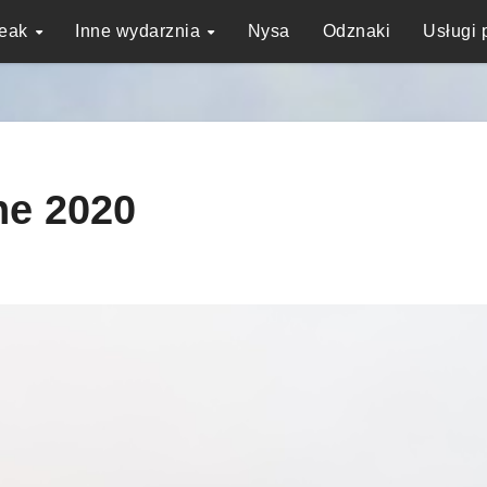
reak
Inne wydarznia
Nysa
Odznaki
Usługi 
ne 2020