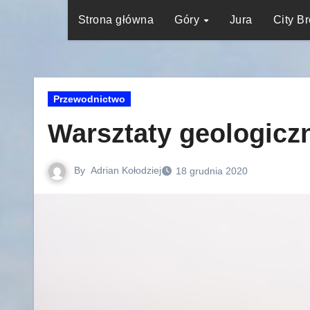
Strona główna
Góry
Jura
City B
Przewodnictwo
Warsztaty geologicz
By
Adrian Kołodziej
18 grudnia 2020