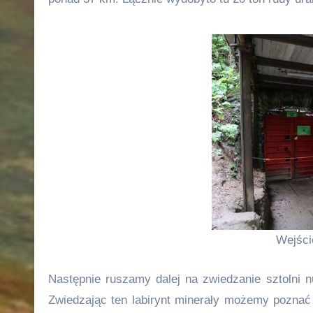
Wejści
Następnie ruszamy dalej na zwiedzanie sztolni 
Zwiedzając ten labirynt minerały możemy poznać h