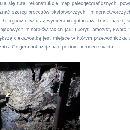
dują się tutaj rekonstrukcje map paleogeograficznych, pow
znać szereg procesów skałotwórczych i minerałotwórczyc
ch organizmów oraz wymieraniu gatunków. Trasa naszej 
ejscowych minerałów takich jak: fluoryt, ametyst, kwarc 
większą ciekawostką jest miejsce w którym przewodniczka 
cznika Geigera pokazuje nam poziom promieniowania.