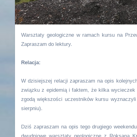
Warsztaty geologiczne w ramach kursu na Przewodnika Górskiego Sudeckiego, czyli dwa dni pod kątem geologii.
Zapraszam do lektury.
Relacja:
W dzisiejszej relacji zapraszam na opis kolejn
związku z epidemią i faktem, że kilka wycieczek
zgodą większości uczestników kursu wyznaczyli
sierpniu).
Dziś zapraszam na opis tego drugiego weekendu 
dwudniowe warsztaty geologiczne z Roksaną Kn