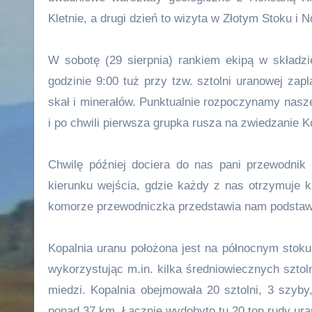
Kletnie, a drugi dzień to wizyta w Złotym Stoku i
W sobotę (29 sierpnia) rankiem ekipą w składzi
godzinie 9:00 tuż przy tzw. sztolni uranowej z
skał i minerałów. Punktualnie rozpoczynamy nasze
i po chwili pierwsza grupka rusza na zwiedzanie K
Chwilę później dociera do nas pani przewodnik
kierunku wejścia, gdzie każdy z nas otrzymuje 
komorze przewodniczka przedstawia nam podstawo
Kopalnia uranu położona jest na północnym stok
wykorzystując m.in. kilka średniowiecznych sztol
miedzi. Kopalnia obejmowała 20 sztolni, 3 szyb
ponad 37 km. Łącznie wydobyto tu 20 ton rudy ura