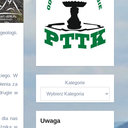
kiego. W
Kategorie
lenia za
drugie w
 dla nas
Uwaga
eżnika w