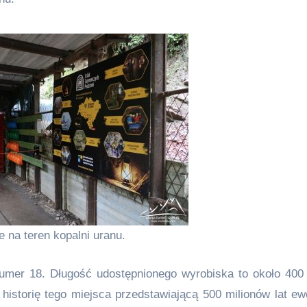
e na teren kopalni uranu.
numer 18. Długość udostępnionego wyrobiska to około 400
istorię tego miejsca przedstawiającą 500 milionów lat ewo