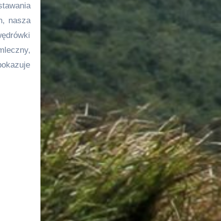
stawania
h, nasza
wędrówki
mleczny,
pokazuje