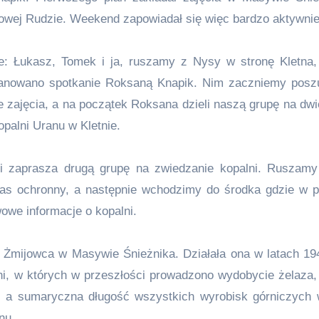
 Nowej Rudzie. Weekend zapowiadał się więc bardzo aktywnie
e: Łukasz, Tomek i ja, ruszamy z Nysy w stronę Kletna,
aplanowano spotkanie Roksaną Knapik. Nim zaczniemy posz
 zajęcia, a na początek Roksana dzieli naszą grupę na dwi
opalni Uranu w Kletnie.
 i zaprasza drugą grupę na zwiedzanie kopalni. Ruszam
kas ochronny, a następnie wchodzimy do środka gdzie w p
we informacje o kopalni.
u Żmijowca w Masywie Śnieżnika. Działała ona w latach 19
ni, w których w przeszłości prowadzono wydobycie żelaza, 
y, a sumaryczna długość wszystkich wyrobisk górniczych 
nu.