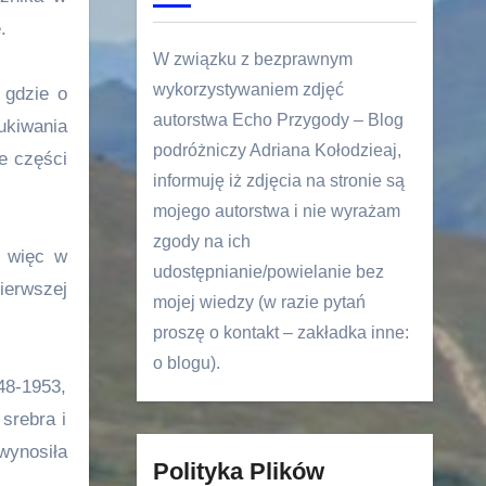
.
W związku z bezprawnym
wykorzystywaniem zdjęć
 gdzie o
autorstwa Echo Przygody – Blog
ukiwania
podróżniczy Adriana Kołodzieaj,
e części
informuję iż zdjęcia na stronie są
mojego autorstwa i nie wyrażam
zgody na ich
y więc w
udostępnianie/powielanie bez
ierwszej
mojej wiedzy (w razie pytań
proszę o kontakt – zakładka inne:
o blogu).
48-1953,
srebra i
wynosiła
Polityka Plików