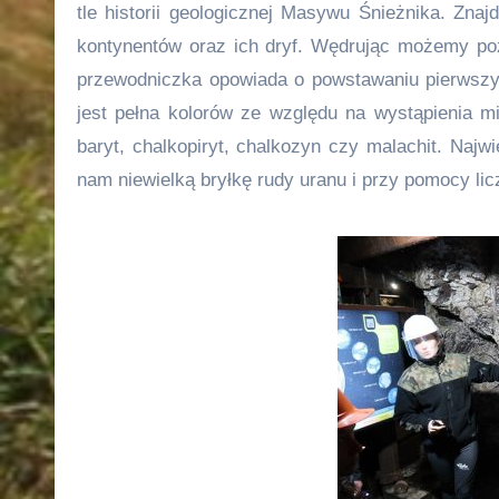
tle historii geologicznej Masywu Śnieżnika. Znaj
kontynentów oraz ich dryf. Wędrując możemy po
przewodniczka opowiada o powstawaniu pierwszy
jest pełna kolorów ze względu na wystąpienia mi
baryt, chalkopiryt, chalkozyn czy malachit. Naj
nam niewielką bryłkę rudy uranu i przy pomocy li