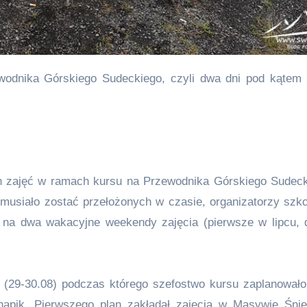
ych zajęć w ramach kursu na Przewodnika Górskiego Sudec
 musiało zostać przełożonych w czasie, organizatorzy szko
 na dwa wakacyjne weekendy zajęcia (pierwsze w lipcu, 
(29-30.08) podczas którego szefostwo kursu zaplanowało
apik. Pierwszego plan zakładał zajęcia w Masywie Śni