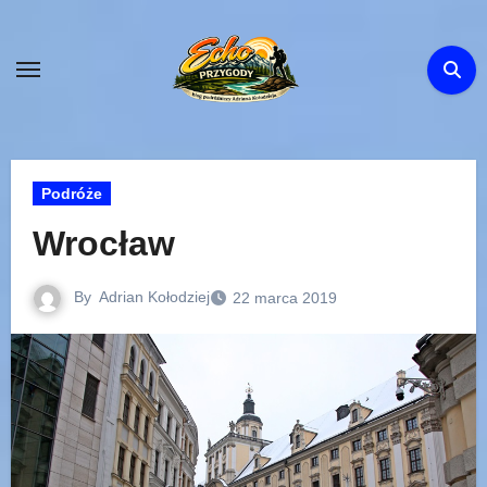
Skip
to
content
Podróże
Wrocław
By
Adrian Kołodziej
22 marca 2019