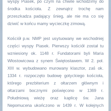
wyspy Piasek, po czym na chwile wchodzimy do
środka kościoła. Z zewnątrz trochę nam
przeszkadza padający śnieg, ale nie ma co się
dziwić w końcu mamy wycieczkę zimową.
Kościół p.w. NMP jest usytuowany we wschodniej
części wyspy Piasek. Pierwszy kościół został tu
wzniesiony ok. 1148 r. Fundatorami byli Maria
Włostowicowa z synem Świętosławem. W 2. poł.
XIII w. wybudowano murowany klasztor, zaś ok.
1334 r. rozpoczęto budowę gotyckiego kościoła,
którego prezbiterium z ołtarzem głównym i
ołtarzami bocznymi poświęcono w 1369 r.
Południową wieżę oraz kaplicę św. Jana
Nepomucena ukończono w 1439 r. W kolejnych