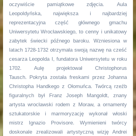
oczywiście pamiątkowe zdjęcia. Aula
Leopoldyńska, największa i najbardziej
reprezentacyjna część głównego gmachu
Uniwersytetu Wrocławskiego, to cenny i unikatowy
zabytek świecki późnego baroku. Wzniesiona w
latach 1728-1732 otrzymała swoją nazwę na cześć
cesarza Leopolda I, fundatora Uniwersytetu w roku
1702. Aulę projektował Christophorus
Tausch. Pokryta została freskami przez Johanna
Christopha Handkego z Ołomuńca. Twórcą rzeźb
figuralnych był Franz Joseph Mangoldt, znany
artysta wrocławski rodem z Moraw, a ornamenty
sztukatorskie i marmoryzację wykonał włoski
mistrz Ignazio Provisore. Wymienieni twórcy
doskonale zrealizowali artystyczną wizję Andrei