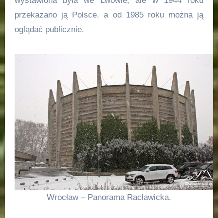
wystawiona była we Lwowie, ale w 1944 roku
przekazano ją Polsce, a od 1985 roku można ją
oglądać publicznie.
Wrocław – Panorama Racławicka.