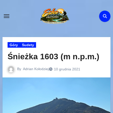
Skip
to
content
Góry
Sudety
Śnieżka 1603 (m n.p.m.)
By
Adrian Kołodziej
10 grudnia 2021