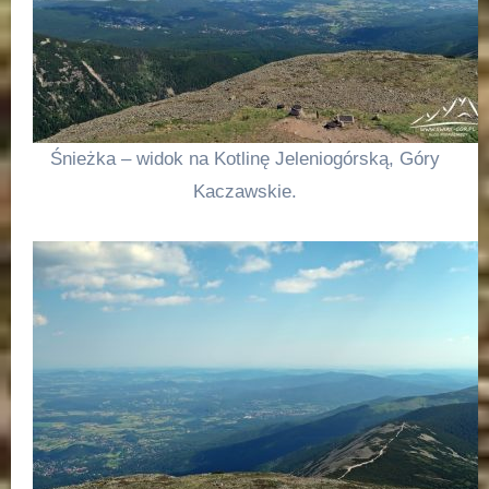
Śnieżka – widok na Kotlinę Jeleniogórską, Góry
Kaczawskie.