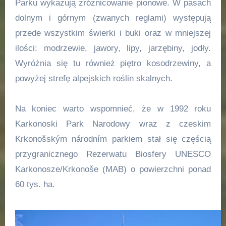
Parku wykazują zróżnicowanie pionowe. W pasach
dolnym i górnym (zwanych reglami) występują
przede wszystkim świerki i buki oraz w mniejszej
ilości: modrzewie, jawory, lipy, jarzębiny, jodły.
Wyróżnia się tu również piętro kosodrzewiny, a
powyżej strefę alpejskich roślin skalnych.
Na koniec warto wspomnieć, że w 1992 roku
Karkonoski Park Narodowy wraz z czeskim
Krkonošským národním parkiem stał się częścią
przygranicznego Rezerwatu Biosfery UNESCO
Karkonosze/Krkonoše (MAB) o powierzchni ponad
60 tys. ha.