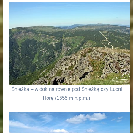
Śnieżka – widok na równię pod Śnieżką czy Lucni
Horę (1555 m n.p.m.)