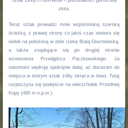
Szlak Złotych Górników – pozostałości górnictwa
złota.
Teraz szlak prowadzi mnie wspomnianą szeroką
ścieżką, z prawej strony co jakiś czas otwiera się
widok na położoną w dole rzekę Białą Głuchołaską,
a także znajdujące się po drugiej stronie
wzniesienia Przedgórza Paczkowskiego. Ja
natomiast wędruję spokojnie dalej, aż docieram do
miejsca w którym szlak żółty skręca w lewo. Tutaj
rozpoczyna się podejście na wierzchołek Przedniej
Kopy (495 m n.p.m.).