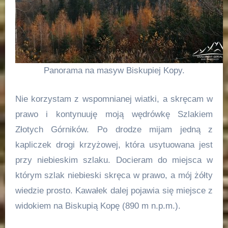
Panorama na masyw Biskupiej Kopy.
Nie korzystam z wspomnianej wiatki, a skręcam w
prawo i kontynuuję moją wędrówkę Szlakiem
Złotych Górników. Po drodze mijam jedną z
kapliczek drogi krzyżowej, która usytuowana jest
przy niebieskim szlaku. Docieram do miejsca w
którym szlak niebieski skręca w prawo, a mój żółty
wiedzie prosto. Kawałek dalej pojawia się miejsce z
widokiem na Biskupią Kopę (890 m n.p.m.).