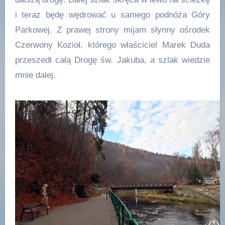
i teraz będę wędrować u samego podnóża Góry
Parkowej. Z prawej strony mijam słynny ośrodek
Czerwony Kozioł, którego właściciel Marek Duda
przeszedł całą Drogę św. Jakuba, a szlak wiedzie
mnie dalej.