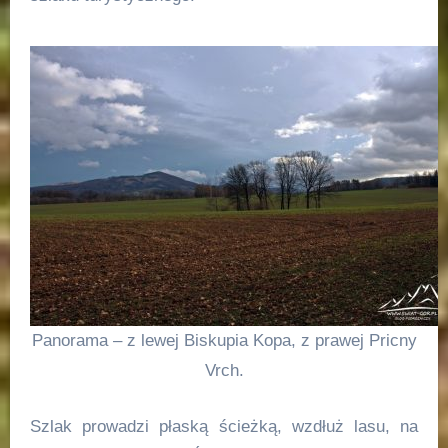
Panorama – z lewej Biskupia Kopa, z prawej Pricny
Vrch.
Szlak prowadzi płaską ścieżką, wzdłuż lasu, na