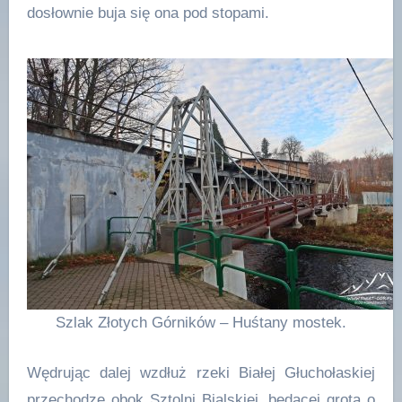
dosłownie buja się ona pod stopami.
Szlak Złotych Górników – Huśtany mostek.
Wędrując dalej wzdłuż rzeki Białej Głuchołaskiej
przechodzę obok Sztolni Bialskiej, będącej grotą o