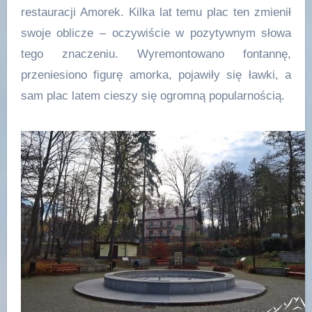
restauracji Amorek. Kilka lat temu plac ten zmienił
swoje oblicze – oczywiście w pozytywnym słowa
tego znaczeniu. Wyremontowano fontannę,
przeniesiono figurę amorka, pojawiły się ławki, a
sam plac latem cieszy się ogromną popularnością.