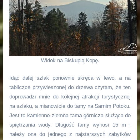
Widok na Biskupią Kopę.
Idąc dalej szlak ponownie skręca w lewo, a na
tabliczce przywieszonej do drzewa czytam, że ten
doprowadzi mnie do kolejnej atrakcji turystycznej
na szlaku, a mianowicie do tamy na Sarnim Potoku.
Jest to kamienno-ziemna tama górnicza służąca do
spiętrzania wody. Długość tamy wynosi 15 m i
należy ona do jednego z najstarszych zabytków